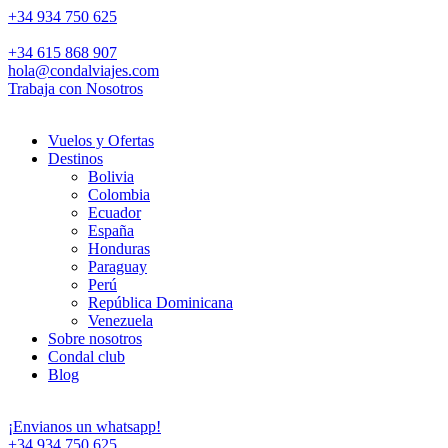
+34 934 750 625
+34 615 868 907
hola@condalviajes.com
Trabaja con Nosotros
Vuelos y Ofertas
Destinos
Bolivia
Colombia
Ecuador
España
Honduras
Paraguay
Perú
República Dominicana
Venezuela
Sobre nosotros
Condal club
Blog
¡Envianos un whatsapp!
+34 934 750 625