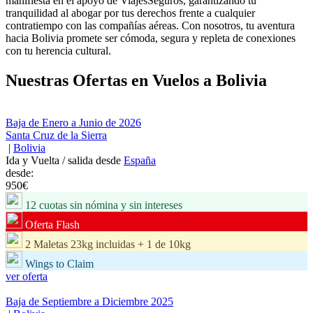
manifiesta en el apoyo de ViajesSeguros, garantizando tu
tranquilidad al abogar por tus derechos frente a cualquier
contratiempo con las compañías aéreas. Con nosotros, tu aventura
hacia Bolivia promete ser cómoda, segura y repleta de conexiones
con tu herencia cultural.
Nuestras Ofertas en Vuelos a
Bolivia
Baja de Enero a Junio de 2026
Santa Cruz de la Sierra
|
Bolivia
Ida y Vuelta
/ salida desde
España
desde:
950
€
12 cuotas sin nómina y sin intereses
Oferta Flash
2 Maletas 23kg incluidas + 1 de 10kg
Wings to Claim
ver oferta
Baja de Septiembre a Diciembre 2025