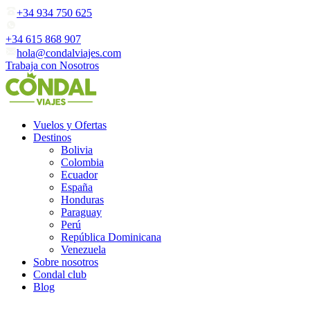
+34 934 750 625
+34 615 868 907
hola@condalviajes.com
Trabaja con Nosotros
Vuelos y Ofertas
Destinos
Bolivia
Colombia
Ecuador
España
Honduras
Paraguay
Perú
República Dominicana
Venezuela
Sobre nosotros
Condal club
Blog