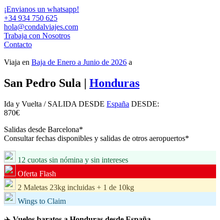
¡Envianos un whatsapp!
+34 934 750 625
hola@condalviajes.com
Trabaja con Nosotros
Contacto
Viaja en
Baja de Enero a Junio de 2026
a
San Pedro Sula
|
Honduras
Ida y Vuelta
/ SALIDA DESDE
España
DESDE:
870
€
Salidas desde Barcelona*
Consultar fechas disponibles y salidas de otros aeropuertos*
12 cuotas sin nómina y sin intereses
Oferta Flash
2 Maletas 23kg incluidas + 1 de 10kg
Wings to Claim
✈️
Vuelos baratos a Honduras desde España