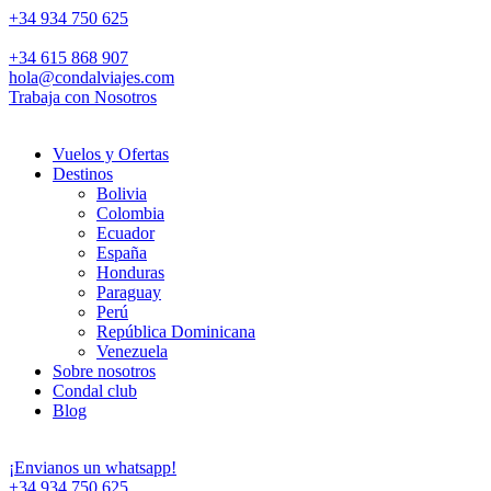
+34 934 750 625
+34 615 868 907
hola@condalviajes.com
Trabaja con Nosotros
Vuelos y Ofertas
Destinos
Bolivia
Colombia
Ecuador
España
Honduras
Paraguay
Perú
República Dominicana
Venezuela
Sobre nosotros
Condal club
Blog
¡Envianos un whatsapp!
+34 934 750 625